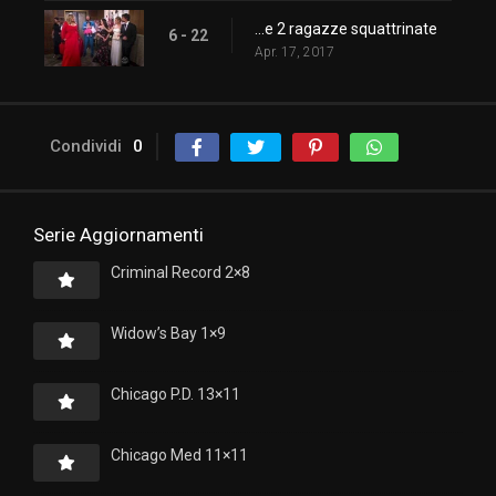
...e 2 ragazze squattrinate
6 - 22
Apr. 17, 2017
Condividi
0
Serie Aggiornamenti
Criminal Record 2×8
Widow’s Bay 1×9
Chicago P.D. 13×11
Chicago Med 11×11