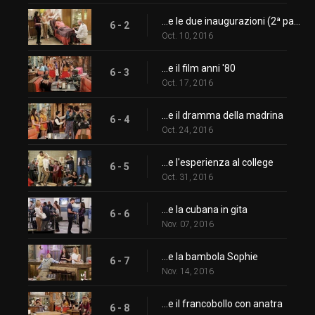
...e le due inaugurazioni (2ª parte)
6 - 2
Oct. 10, 2016
...e il film anni '80
6 - 3
Oct. 17, 2016
...e il dramma della madrina
6 - 4
Oct. 24, 2016
...e l'esperienza al college
6 - 5
Oct. 31, 2016
...e la cubana in gita
6 - 6
Nov. 07, 2016
...e la bambola Sophie
6 - 7
Nov. 14, 2016
...e il francobollo con anatra
6 - 8