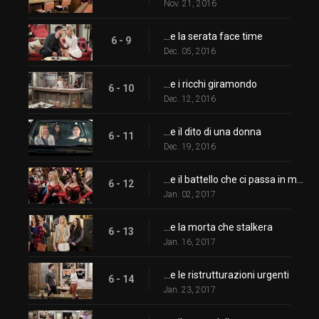
Nov. 21, 2016
...e la serata face time
6 - 9
Dec. 05, 2016
...e i ricchi giramondo
6 - 10
Dec. 12, 2016
...e il dito di una donna
6 - 11
Dec. 19, 2016
...e il battello che ci passa in mezzo
6 - 12
Jan. 02, 2017
...e la morta che stalkera
6 - 13
Jan. 16, 2017
...e le ristrutturazioni urgenti
6 - 14
Jan. 23, 2017