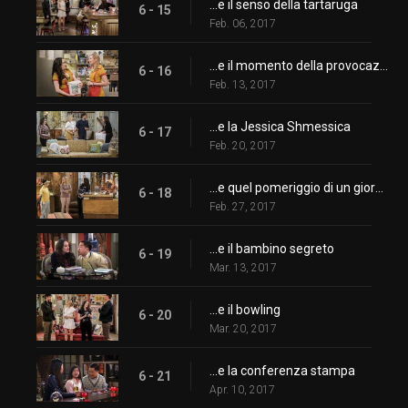
...e il senso della tartaruga
6 - 15
Feb. 06, 2017
...e il momento della provocazione
6 - 16
Feb. 13, 2017
...e la Jessica Shmessica
6 - 17
Feb. 20, 2017
...e quel pomeriggio di un giorno da padri
6 - 18
Feb. 27, 2017
...e il bambino segreto
6 - 19
Mar. 13, 2017
...e il bowling
6 - 20
Mar. 20, 2017
...e la conferenza stampa
6 - 21
Apr. 10, 2017