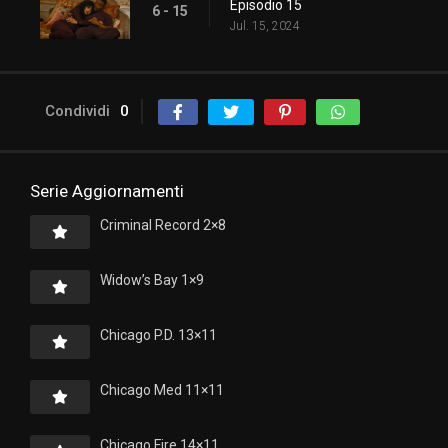
Episodio 15
6 - 15
Jul. 15, 2024
Condividi
0
Serie Aggiornamenti
Criminal Record 2×8
Widow’s Bay 1×9
Chicago P.D. 13×11
Chicago Med 11×11
Chicago Fire 14×11