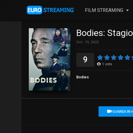
FILM STREAMING
Bodies: Stagi
Oct. 19, 2023
9
1
voto
Bodies