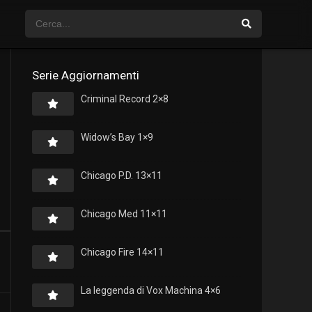
Serie Aggiornamenti
Criminal Record 2×8
Widow’s Bay 1×9
Chicago P.D. 13×11
Chicago Med 11×11
Chicago Fire 14×11
La leggenda di Vox Machina 4×6