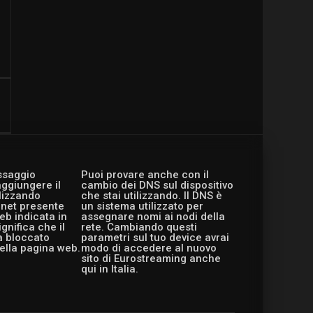
essaggio
Puoi provare anche con il
aggiungere il
cambio dei DNS sul dispositivo
ilizzando
che stai utilizzando. Il DNS è
ernet presente
un sistema utilizzato per
eb indicata in
assegnare nomi ai nodi della
gnifica che il
rete. Cambiando questi
a bloccato
parametri sul tuo device avrai
ella pagina web.
modo di accedere al nuovo
sito di Eurostreaming anche
qui in Italia.