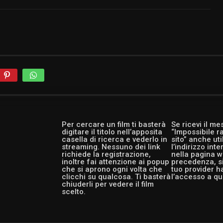
Per cercare un film ti basterà
Se ricevi il m
digitare il titolo nell’apposita
“Impossibile r
casella di ricerca e vederlo in
sito” anche ut
streaming. Nessuno dei link
l’indirizzo int
richiede la registrazione,
nella pagina w
inoltre fai attenzione ai popup
precedenza, si
che si aprono ogni volta che
tuo provider h
clicchi su qualcosa. Ti basterà
l’accesso a qu
chiuderli per vedere il film
scelto.