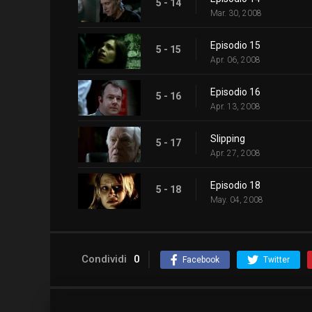
5 - 14
Mar. 30, 2008
Episodio 15
5 - 15
Apr. 06, 2008
Episodio 16
5 - 16
Apr. 13, 2008
Slipping
5 - 17
Apr. 27, 2008
Episodio 18
5 - 18
May. 04, 2008
Condividi
0
Facebook
Twitter