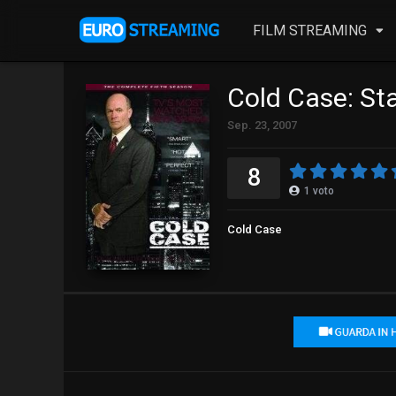
FILM STREAMING
Cold Case: St
Sep. 23, 2007
8
1
voto
Cold Case