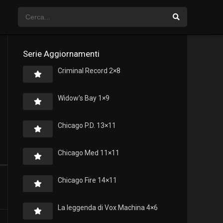
Serie Aggiornamenti
Criminal Record 2×8
Widow’s Bay 1×9
Chicago P.D. 13×11
Chicago Med 11×11
Chicago Fire 14×11
La leggenda di Vox Machina 4×6