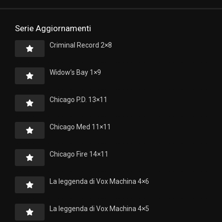
Serie Aggiornamenti
Criminal Record 2×8
Widow’s Bay 1×9
Chicago P.D. 13×11
Chicago Med 11×11
Chicago Fire 14×11
La leggenda di Vox Machina 4×6
La leggenda di Vox Machina 4×5