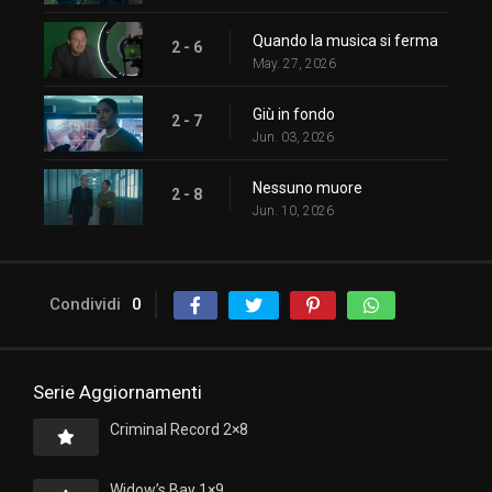
Quando la musica si ferma
2 - 6
May. 27, 2026
Giù in fondo
2 - 7
Jun. 03, 2026
Nessuno muore
2 - 8
Jun. 10, 2026
Condividi
0
Serie Aggiornamenti
Criminal Record 2×8
Widow’s Bay 1×9