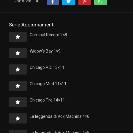
Condividi
0
Serie Aggiornamenti
Criminal Record 2×8
Widow’s Bay 1×9
Chicago P.D. 13×11
Chicago Med 11×11
Chicago Fire 14×11
La leggenda di Vox Machina 4×6
La leggenda di Vox Machina 4×5