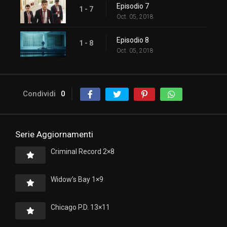
Episodio 7
1 - 7
Oct. 05, 2018
Episodio 8
1 - 8
Oct. 05, 2018
Condividi
0
Serie Aggiornamenti
Criminal Record 2×8
Widow’s Bay 1×9
Chicago P.D. 13×11