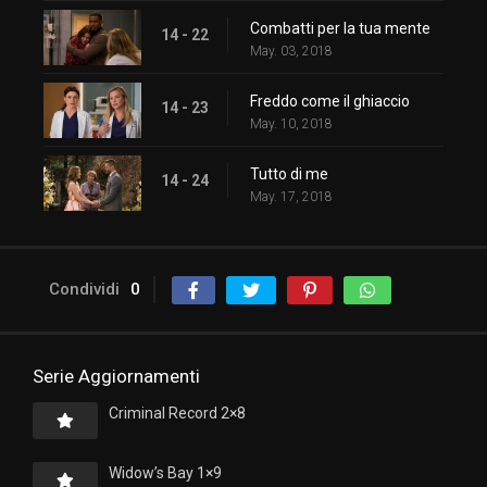
Combatti per la tua mente
14 - 22
May. 03, 2018
Freddo come il ghiaccio
14 - 23
May. 10, 2018
Tutto di me
14 - 24
May. 17, 2018
Condividi
0
Serie Aggiornamenti
Criminal Record 2×8
Widow’s Bay 1×9