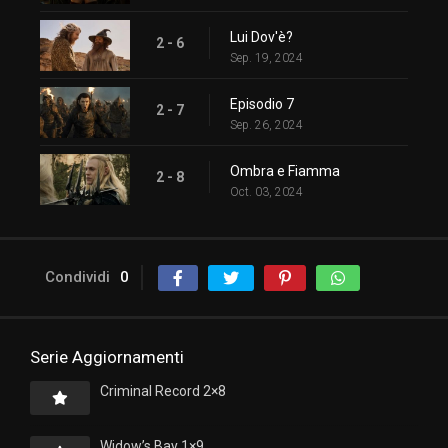
Lui Dov'è?
2 - 6
Sep. 19, 2024
Episodio 7
2 - 7
Sep. 26, 2024
Ombra e Fiamma
2 - 8
Oct. 03, 2024
Condividi
0
Serie Aggiornamenti
Criminal Record 2×8
Widow’s Bay 1×9