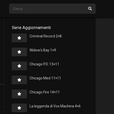
Serie Aggiornamenti
Criminal Record 2×8
Widow’s Bay 1×9
Chicago P.D. 13×11
Chicago Med 11×11
Chicago Fire 14×11
La leggenda di Vox Machina 4×6