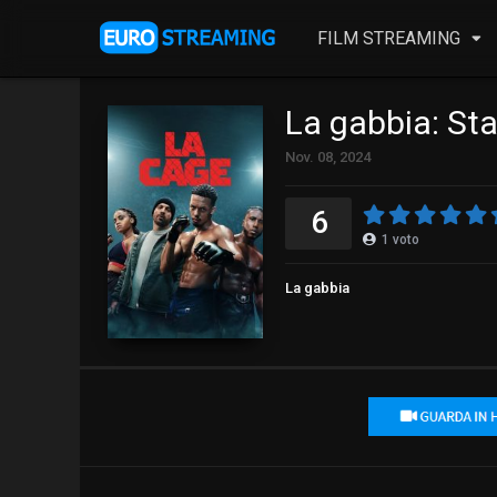
FILM STREAMING
La gabbia: St
Nov. 08, 2024
6
1
voto
La gabbia