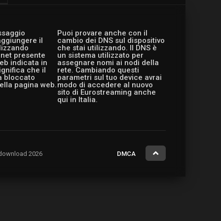
essaggio
Puoi provare anche con il
aggiungere il
cambio dei DNS sul dispositivo
ilizzando
che stai utilizzando. Il DNS è
ernet presente
un sistema utilizzato per
eb indicata in
assegnare nomi ai nodi della
gnifica che il
rete. Cambiando questi
a bloccato
parametri sul tuo device avrai
ella pagina web.
modo di accedere al nuovo
sito di Eurostreaming anche
qui in Italia.
ng.download 2026
DMCA