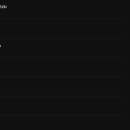
tzki
a