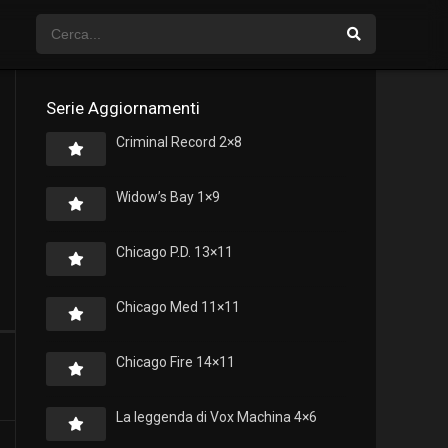
Serie Aggiornamenti
Criminal Record 2×8
Widow’s Bay 1×9
Chicago P.D. 13×11
Chicago Med 11×11
Chicago Fire 14×11
La leggenda di Vox Machina 4×6