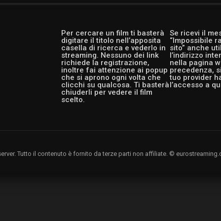
Per cercare un film ti basterà
Se ricevi il m
digitare il titolo nell’apposita
“Impossibile r
casella di ricerca e vederlo in
sito” anche ut
streaming. Nessuno dei link
l’indirizzo int
richiede la registrazione,
nella pagina w
inoltre fai attenzione ai popup
precedenza, si
che si aprono ogni volta che
tuo provider h
clicchi su qualcosa. Ti basterà
l’accesso a qu
chiuderli per vedere il film
scelto.
rver. Tutto il contenuto è fornito da terze parti non affiliate. © eurostreami