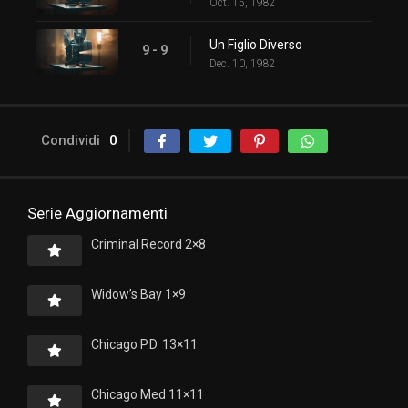
Oct. 15, 1982
Un Figlio Diverso
9 - 9
Dec. 10, 1982
Condividi
0
Serie Aggiornamenti
Criminal Record 2×8
Widow’s Bay 1×9
Chicago P.D. 13×11
Chicago Med 11×11