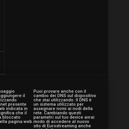
essaggio
Puoi provare anche con il
aggiungere il
cambio dei DNS sul dispositivo
ilizzando
che stai utilizzando. Il DNS è
ernet presente
un sistema utilizzato per
eb indicata in
assegnare nomi ai nodi della
gnifica che il
rete. Cambiando questi
a bloccato
parametri sul tuo device avrai
ella pagina web.
modo di accedere al nuovo
sito di Eurostreaming anche