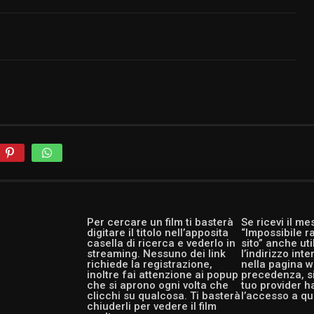
Per cercare un film ti basterà
Se ricevi il m
digitare il titolo nell’apposita
“Impossibile r
casella di ricerca e vederlo in
sito” anche ut
streaming. Nessuno dei link
l’indirizzo int
richiede la registrazione,
nella pagina w
inoltre fai attenzione ai popup
precedenza, si
che si aprono ogni volta che
tuo provider h
clicchi su qualcosa. Ti basterà
l’accesso a qu
chiuderli per vedere il film