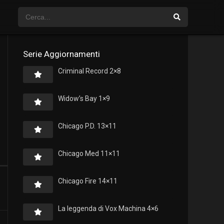
Serie Aggiornamenti
Criminal Record 2×8
Widow’s Bay 1×9
Chicago P.D. 13×11
Chicago Med 11×11
Chicago Fire 14×11
La leggenda di Vox Machina 4×6