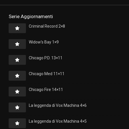
Serie Aggiornamenti
Criminal Record 2×8
Widow’s Bay 1×9
Chicago P.D. 13×11
Chicago Med 11×11
Chicago Fire 14×11
La leggenda di Vox Machina 4×6
La leggenda di Vox Machina 4×5