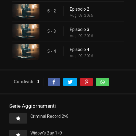
Episodio 2
5 - 2
Aug. 09, 2026
Episodio 3
5 - 3
Aug. 09, 2026
Episodio 4
5 - 4
Aug. 09, 2026
Condividi
0
Serie Aggiornamenti
Criminal Record 2×8
Widow’s Bay 1×9