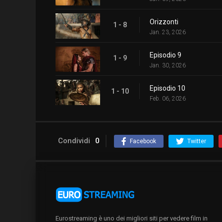
Orizzonti
1 - 8
Jan. 23, 2026
Episodio 9
1 - 9
Jan. 30, 2026
Episodio 10
1 - 10
Feb. 06, 2026
Condividi
0
Facebook
Twitter
Eurostreaming è uno dei migliori siti per vedere film in