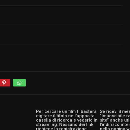
Per cercare un film ti basterà
Se ricevi il m
digitare il titolo nell’apposita
“Impossibile r
casella di ricerca e vederlo in
sito” anche ut
streaming. Nessuno dei link
l’indirizzo int
richiede la registrazione,
nella pagina w