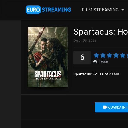
FILM STREAMING
Spartacus: Ho
Dec. 05, 2025
6
1
voto
Spartacus: House of Ashur