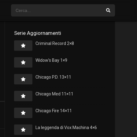
Serie Aggiornamenti
Criminal Record 2×8
Widow’s Bay 1×9
Chicago P.D. 13×11
Chicago Med 11×11
Chicago Fire 14×11
La leggenda di Vox Machina 4×6