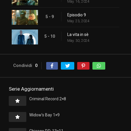
May. 16, 2024
Episodio 9
5 - 9
May. 23, 2024
La vita in sè
5 - 10
May. 30, 2024
Condividi
0
Serie Aggiornamenti
Criminal Record 2×8
Widow’s Bay 1×9
Chicago P.D. 13×11