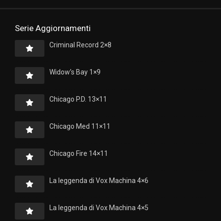
Serie Aggiornamenti
Criminal Record 2×8
Widow’s Bay 1×9
Chicago P.D. 13×11
Chicago Med 11×11
Chicago Fire 14×11
La leggenda di Vox Machina 4×6
La leggenda di Vox Machina 4×5