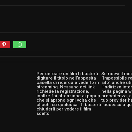
Per cercare un film ti basterà
Se ricevi il m
digitare il titolo nell’apposita
“Impossibile r
casella di ricerca e vederlo in
sito” anche ut
streaming. Nessuno dei link
l’indirizzo int
richiede la registrazione,
nella pagina w
inoltre fai attenzione ai popup
precedenza, si
che si aprono ogni volta che
tuo provider h
clicchi su qualcosa. Ti basterà
l’accesso a qu
chiuderli per vedere il film
scelto.