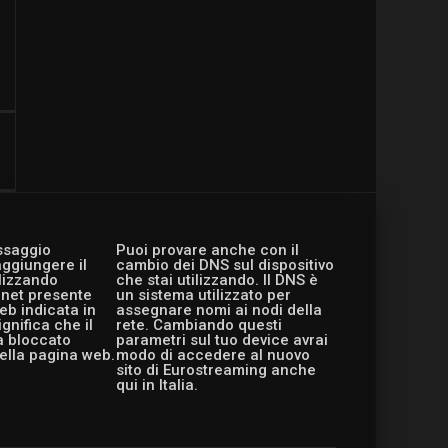
essaggio
Puoi provare anche con il
aggiungere il
cambio dei DNS sul dispositivo
ilizzando
che stai utilizzando. Il DNS è
ernet presente
un sistema utilizzato per
eb indicata in
assegnare nomi ai nodi della
gnifica che il
rete. Cambiando questi
a bloccato
parametri sul tuo device avrai
ella pagina web.
modo di accedere al nuovo
sito di Eurostreaming anche
qui in Italia.