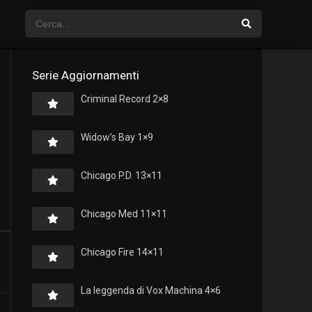
Serie Aggiornamenti
Criminal Record 2×8
Widow’s Bay 1×9
Chicago P.D. 13×11
Chicago Med 11×11
Chicago Fire 14×11
La leggenda di Vox Machina 4×6