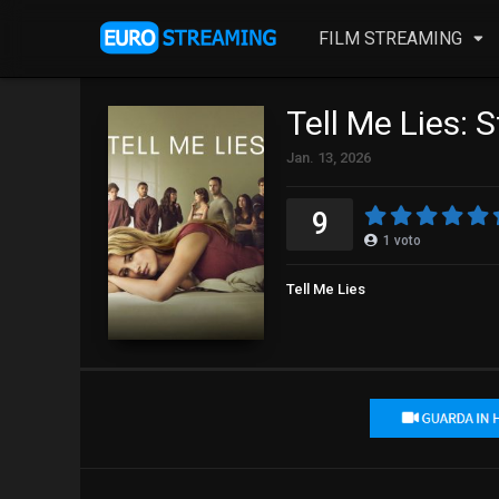
FILM STREAMING
Tell Me Lies: 
Jan. 13, 2026
9
1
voto
Tell Me Lies