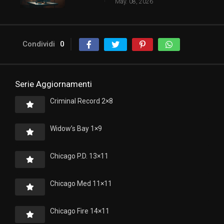
May. 08, 2026
Condividi
0
Serie Aggiornamenti
Criminal Record 2×8
Widow’s Bay 1×9
Chicago P.D. 13×11
Chicago Med 11×11
Chicago Fire 14×11