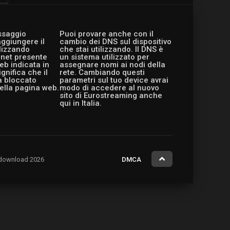
essaggio
Puoi provare anche con il
aggiungere il
cambio dei DNS sul dispositivo
ilizzando
che stai utilizzando. Il DNS è
ernet presente
un sistema utilizzato per
eb indicata in
assegnare nomi ai nodi della
gnifica che il
rete. Cambiando questi
a bloccato
parametri sul tuo device avrai
ella pagina web.
modo di accedere al nuovo
sito di Eurostreaming anche
qui in Italia.
ng.download 2026
DMCA