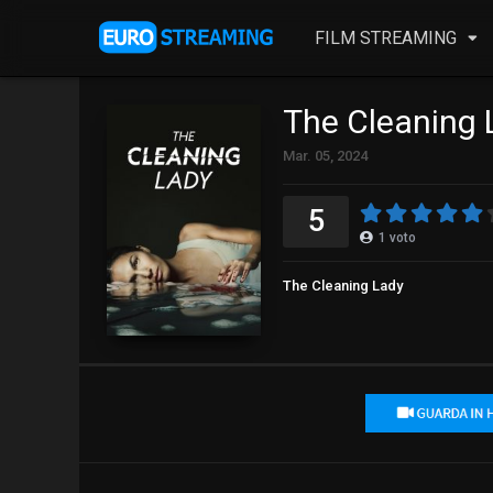
FILM STREAMING
The Cleaning 
Mar. 05, 2024
5
1
voto
The Cleaning Lady