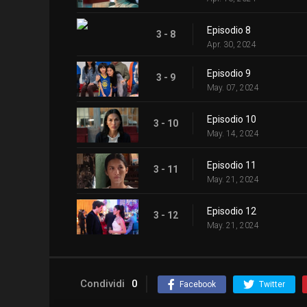
Episodio 8
3 - 8
Apr. 30, 2024
Episodio 9
3 - 9
May. 07, 2024
Episodio 10
3 - 10
May. 14, 2024
Episodio 11
3 - 11
May. 21, 2024
Episodio 12
3 - 12
May. 21, 2024
Condividi
0
Facebook
Twitter