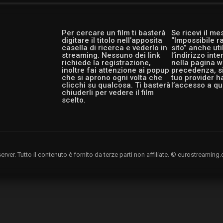
Per cercare un film ti basterà
Se ricevi il m
digitare il titolo nell’apposita
“Impossibile r
casella di ricerca e vederlo in
sito” anche ut
streaming. Nessuno dei link
l’indirizzo int
richiede la registrazione,
nella pagina w
inoltre fai attenzione ai popup
precedenza, si
che si aprono ogni volta che
tuo provider h
clicchi su qualcosa. Ti basterà
l’accesso a qu
chiuderli per vedere il film
scelto.
rver. Tutto il contenuto è fornito da terze parti non affiliate. © eurostreami