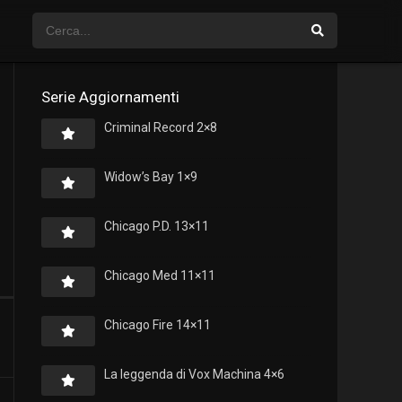
Serie Aggiornamenti
Criminal Record 2×8
Widow’s Bay 1×9
Chicago P.D. 13×11
Chicago Med 11×11
Chicago Fire 14×11
La leggenda di Vox Machina 4×6