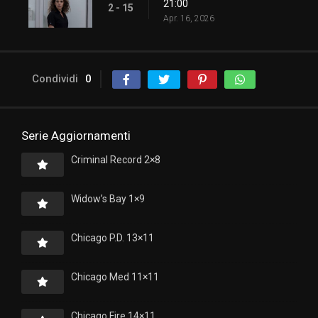
21:00
2 - 15
Apr. 16, 2026
Condividi
0
Serie Aggiornamenti
Criminal Record 2×8
Widow’s Bay 1×9
Chicago P.D. 13×11
Chicago Med 11×11
Chicago Fire 14×11