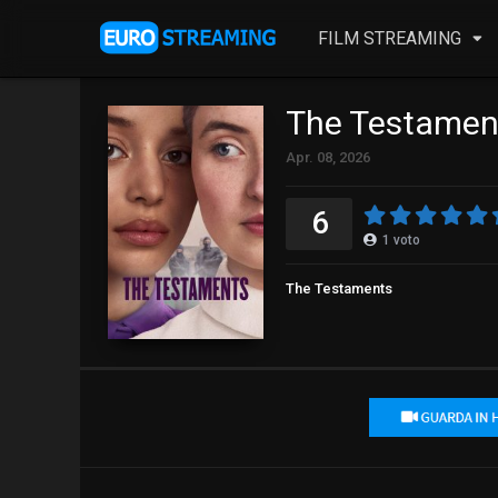
FILM STREAMING
The Testament
Apr. 08, 2026
6
1
voto
The Testaments