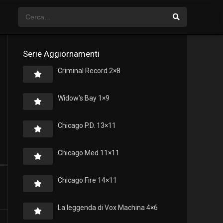
Serie Aggiornamenti
Criminal Record 2×8
Widow’s Bay 1×9
Chicago P.D. 13×11
Chicago Med 11×11
Chicago Fire 14×11
La leggenda di Vox Machina 4×6