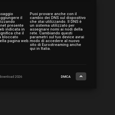
essaggio
Puoi provare anche con il
aggiungere il
cambio dei DNS sul dispositivo
ilizzando
che stai utilizzando. Il DNS è
ernet presente
un sistema utilizzato per
eb indicata in
assegnare nomi ai nodi della
gnifica che il
rete. Cambiando questi
a bloccato
parametri sul tuo device avrai
ella pagina web.
modo di accedere al nuovo
sito di Eurostreaming anche
qui in Italia.
ng.download 2026
DMCA