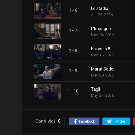
Lo stadio
1 - 6
Apr. 29, 2026
L'Impegno
1 - 7
May. 06, 2026
Episodio 8
1 - 8
May. 13, 2026
Marat Sade
1 - 9
May. 20, 2026
Tagli
1 - 10
May. 27, 2026
Condividi
0
Facebook
Twitter