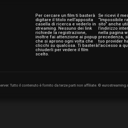
Per cercare un film ti basterà
Se ricevi il m
digitare il titolo nell’apposita
“Impossibile r
casella di ricerca e vederlo in
sito” anche ut
streaming. Nessuno dei link
l’indirizzo int
richiede la registrazione,
nella pagina w
inoltre fai attenzione ai popup
precedenza, si
che si aprono ogni volta che
tuo provider h
clicchi su qualcosa. Ti basterà
l’accesso a qu
chiuderli per vedere il film
scelto.
rver. Tutto il contenuto è fornito da terze parti non affiliate. © eurostreami