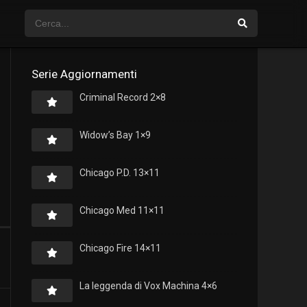
Serie Aggiornamenti
Criminal Record 2×8
Widow’s Bay 1×9
Chicago P.D. 13×11
Chicago Med 11×11
Chicago Fire 14×11
La leggenda di Vox Machina 4×6