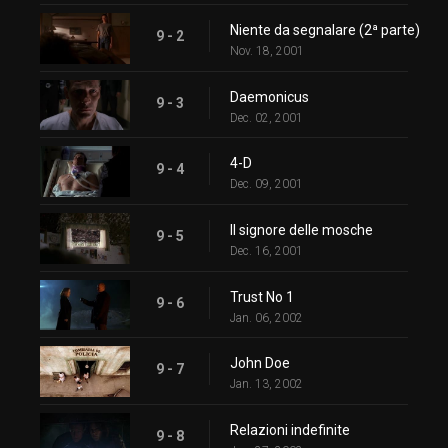
Niente da segnalare (2ª parte)
9 - 2
Nov. 18, 2001
Daemonicus
9 - 3
Dec. 02, 2001
4-D
9 - 4
Dec. 09, 2001
Il signore delle mosche
9 - 5
Dec. 16, 2001
Trust No 1
9 - 6
Jan. 06, 2002
John Doe
9 - 7
Jan. 13, 2002
Relazioni indefinite
9 - 8