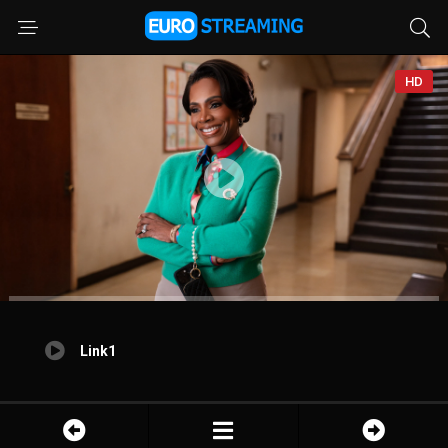
HD
Link1