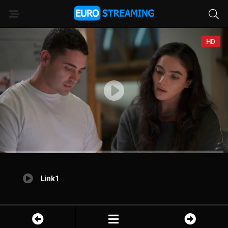
HD
Link1