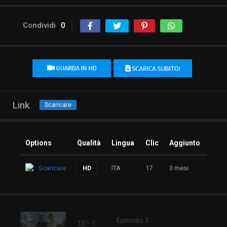
Condividi
0
Link
Scaricare
Options
Qualità
Lingua
Clic
Aggiunto
Scaricare
ITA
17
3 mesi
HD
Episodio 1
12 - 1