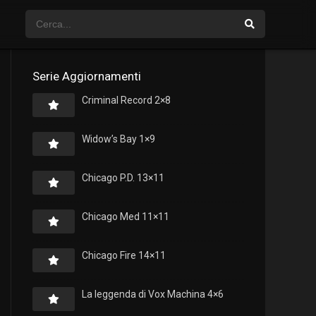
Serie Aggiornamenti
Criminal Record 2×8
Widow’s Bay 1×9
Chicago P.D. 13×11
Chicago Med 11×11
Chicago Fire 14×11
La leggenda di Vox Machina 4×6