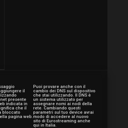
essaggio
Puoi provare anche con il
aggiungere il
cambio dei DNS sul dispositivo
ilizzando
che stai utilizzando. Il DNS è
ernet presente
un sistema utilizzato per
eb indicata in
assegnare nomi ai nodi della
gnifica che il
rete. Cambiando questi
a bloccato
parametri sul tuo device avrai
ella pagina web.
modo di accedere al nuovo
sito di Eurostreaming anche
qui in Italia.