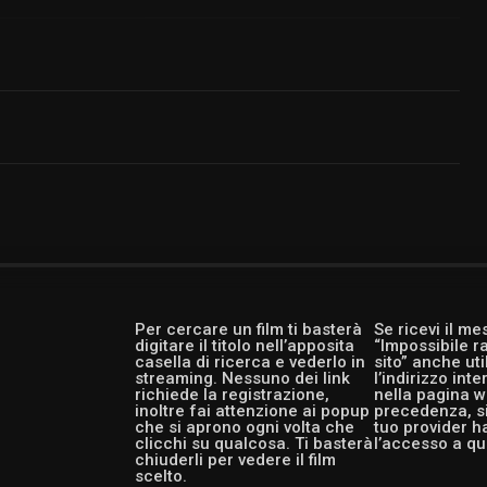
Per cercare un film ti basterà
Se ricevi il m
digitare il titolo nell’apposita
“Impossibile r
casella di ricerca e vederlo in
sito” anche ut
streaming. Nessuno dei link
l’indirizzo int
richiede la registrazione,
nella pagina w
inoltre fai attenzione ai popup
precedenza, si
che si aprono ogni volta che
tuo provider h
clicchi su qualcosa. Ti basterà
l’accesso a qu
chiuderli per vedere il film
scelto.