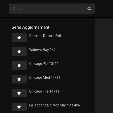
Serie Aggiornamenti
Criminal Record 2×8
Widow’s Bay 1×9
Chicago P.D. 13×11
Chicago Med 11×11
Chicago Fire 14×11
La leggenda di Vox Machina 4×6