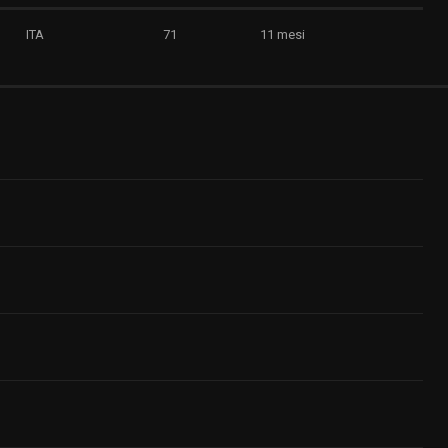
ITA
71
11 mesi