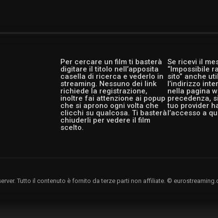
Per cercare un film ti basterà
Se ricevi il m
digitare il titolo nell’apposita
“Impossibile r
casella di ricerca e vederlo in
sito” anche ut
streaming. Nessuno dei link
l’indirizzo int
richiede la registrazione,
nella pagina w
inoltre fai attenzione ai popup
precedenza, si
che si aprono ogni volta che
tuo provider h
clicchi su qualcosa. Ti basterà
l’accesso a qu
chiuderli per vedere il film
scelto.
rver. Tutto il contenuto è fornito da terze parti non affiliate. © eurostreami