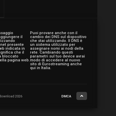
essaggio
Puoi provare anche con il
aggiungere il
cambio dei DNS sul dispositivo
ilizzando
che stai utilizzando. Il DNS è
ernet presente
un sistema utilizzato per
eb indicata in
assegnare nomi ai nodi della
gnifica che il
rete. Cambiando questi
a bloccato
parametri sul tuo device avrai
ella pagina web.
modo di accedere al nuovo
sito di Eurostreaming anche
qui in Italia.
ng.download 2026
DMCA