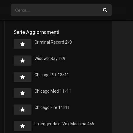
Serie Aggiornamenti
Criminal Record 2×8
Widow’s Bay 1×9
Chicago P.D. 13×11
Chicago Med 11×11
Chicago Fire 14×11
La leggenda di Vox Machina 4×6