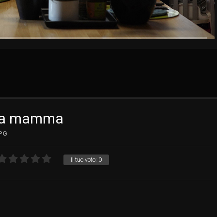
nza mamma
PG
Il tuo voto:
0