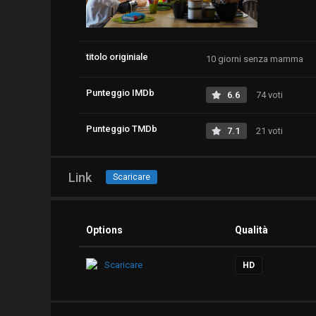
titolo originiale
10 giorni senza mamma
Punteggio IMDb
6.6
74 voti
Punteggio TMDb
7.1
21 voti
Link
Scaricare
Options
Qualità
Scaricare
HD