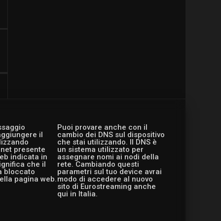
essaggio
Puoi provare anche con il
aggiungere il
cambio dei DNS sul dispositivo
ilizzando
che stai utilizzando. Il DNS è
ernet presente
un sistema utilizzato per
eb indicata in
assegnare nomi ai nodi della
gnifica che il
rete. Cambiando questi
a bloccato
parametri sul tuo device avrai
ella pagina web.
modo di accedere al nuovo
sito di Eurostreaming anche
qui in Italia.