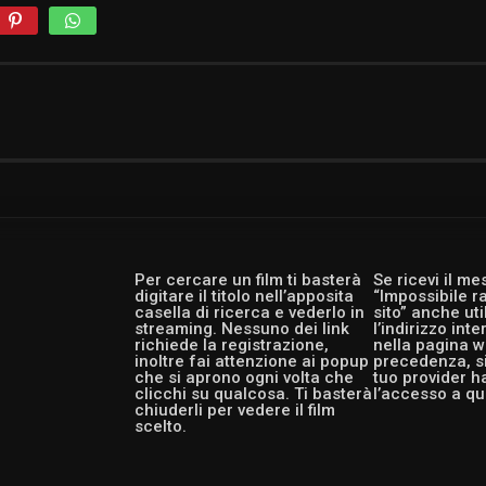
Per cercare un film ti basterà
Se ricevi il m
digitare il titolo nell’apposita
“Impossibile r
casella di ricerca e vederlo in
sito” anche ut
streaming. Nessuno dei link
l’indirizzo int
richiede la registrazione,
nella pagina w
inoltre fai attenzione ai popup
precedenza, si
che si aprono ogni volta che
tuo provider h
clicchi su qualcosa. Ti basterà
l’accesso a qu
chiuderli per vedere il film
scelto.