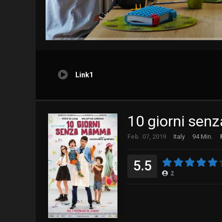
Link1
10 giorni se
Feb. 07, 2019
Italy
94 Min.
5.5
2