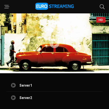
HD
Server1
Server2