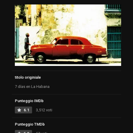
titolo originiale
7 días en La Habana
Punteggio IMDb
6.1
3,512 voti
Punteggio TMDb