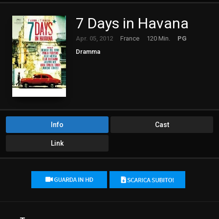
7 Days in Havana
Apr. 05, 2012
France
120 Min.
PG
Dramma
Info
Cast
Link