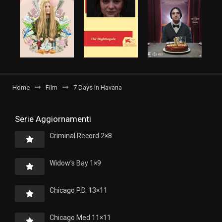
Home
Film
7 Days in Havana
Serie Aggiornamenti
Criminal Record 2×8
Widow’s Bay 1×9
Chicago P.D. 13×11
Chicago Med 11×11