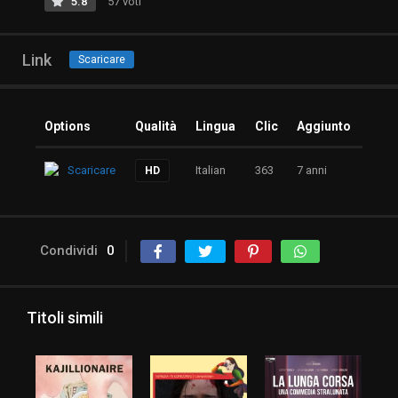
5.8
57 voti
Link
Scaricare
Options
Qualità
Lingua
Clic
Aggiunto
Scaricare
Italian
363
7 anni
HD
Condividi
0
Titoli simili