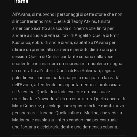
Trama
All’Avana, si muovono i personaggi di sette storie che non
si incontreranno mai. Quella di Teddy Atkins, turista
americano iscritto alla scuola di cinema che finirà per
andare a scuola di vita sul taxi di Angelito. Quella di Emir
Kusturica, ebbro di vino e di vita, capitato a l’Avana per
ritirare un premio alla carriera e perduto dietro una jam
session. Quella di Cecilia, cantante cubana dalla voce
suadente che innamora un impresario madrileno e sogna
un contratto all’estero. Quella di Elia Suleiman, regista
palestinese, che non parla spagnolo ma guarda la realtà
dell’Avana, attendendo un appuntamento all’ambasciata
di Palestina. Quella di un’adolescente omosessuale
mortificata e ‘ravveduta’ da un esorcismo. Quella ancora di
Mirta Gutierrez, psicologa che impasta torte e monta uova
per sbarcare il lunario. Quella infine di Martha, che vede la
Madonna e assolda un intero condominio per costruirle
una fontana e celebrarla dentro una domenica cubana.