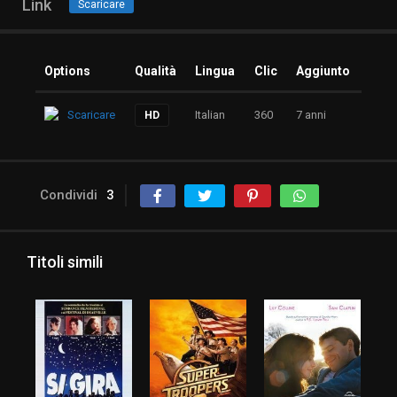
Link
Scaricare
Options
Qualità
Lingua
Clic
Aggiunto
Scaricare
Italian
360
7 anni
HD
Condividi
3
Titoli simili