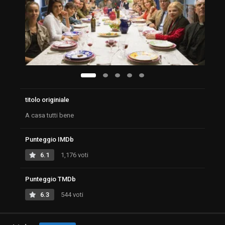
titolo originiale
A casa tutti bene
Punteggio IMDb
6.1
1,176 voti
Punteggio TMDb
6.3
544 voti