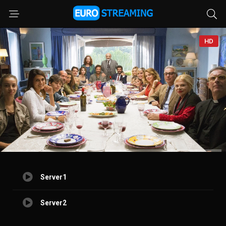
HD
Server1
Server2