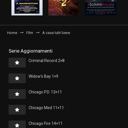
Home
Film
A casa tutti bene
Serie Aggiornamenti
Criminal Record 2×8
Widow’s Bay 1×9
Chicago P.D. 13×11
Chicago Med 11×11
Chicago Fire 14×11