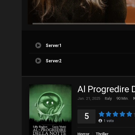
Server1
Server2
Al Progredire 
Jan. 21, 2025
Italy
90 Min.
5
1
voto
Horror
Thriller