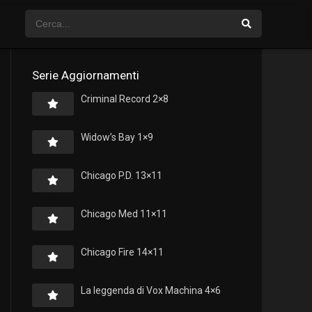
Serie Aggiornamenti
Criminal Record 2×8
Widow’s Bay 1×9
Chicago P.D. 13×11
Chicago Med 11×11
Chicago Fire 14×11
La leggenda di Vox Machina 4×6