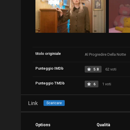
titolo originiale
Al Progredire Della Notte
Punteggio IMDb
5.8
62 voti
Punteggio TMDb
6
1 voti
Link
Scaricare
Options
Qualità