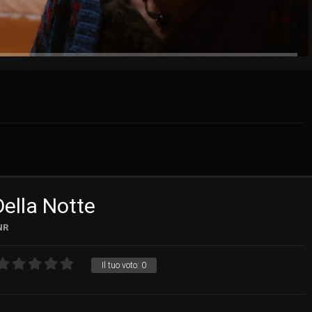
Della Notte
NR
Il tuo voto:
0