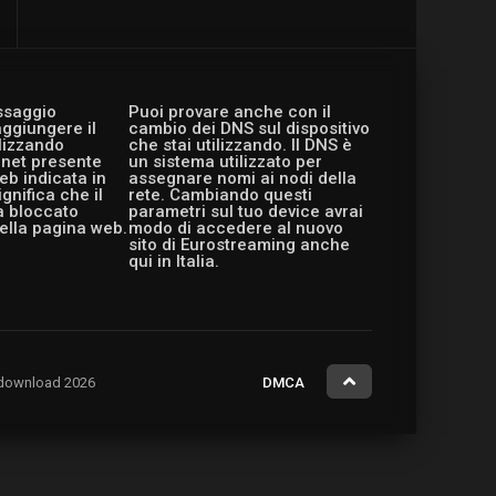
essaggio
Puoi provare anche con il
aggiungere il
cambio dei DNS sul dispositivo
ilizzando
che stai utilizzando. Il DNS è
ernet presente
un sistema utilizzato per
eb indicata in
assegnare nomi ai nodi della
gnifica che il
rete. Cambiando questi
a bloccato
parametri sul tuo device avrai
ella pagina web.
modo di accedere al nuovo
sito di Eurostreaming anche
qui in Italia.
ng.download 2026
DMCA