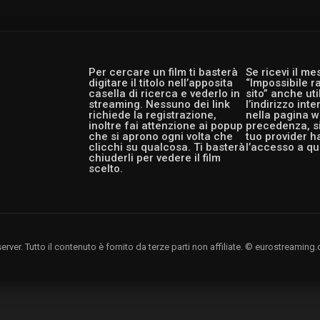
Per cercare un film ti basterà
Se ricevi il m
digitare il titolo nell’apposita
“Impossibile r
casella di ricerca e vederlo in
sito” anche ut
streaming. Nessuno dei link
l’indirizzo int
richiede la registrazione,
nella pagina w
inoltre fai attenzione ai popup
precedenza, si
che si aprono ogni volta che
tuo provider h
clicchi su qualcosa. Ti basterà
l’accesso a qu
chiuderli per vedere il film
scelto.
rver. Tutto il contenuto è fornito da terze parti non affiliate. © eurostreami