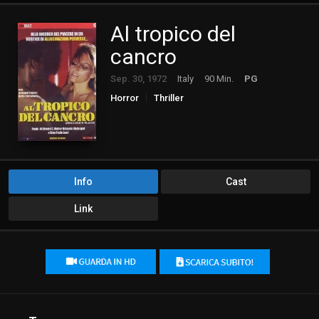
Al tropico del
cancro
Sep. 30, 1972
Italy
90 Min.
PG
Horror
Thriller
Info
Cast
Link