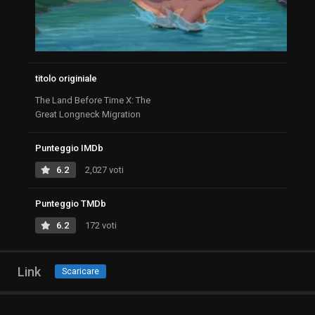
titolo originiale
The Land Before Time X: The
Great Longneck Migration
Punteggio IMDb
6.2
2,027 voti
Punteggio TMDb
6.2
172 voti
Link
Scaricare