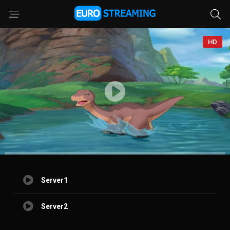
HD
Server1
Server2