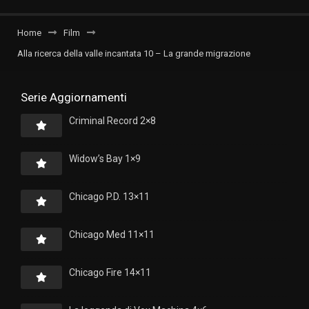
Home
Film
Alla ricerca della valle incantata 10 – La grande migrazione
Serie Aggiornamenti
Criminal Record 2×8
Widow’s Bay 1×9
Chicago P.D. 13×11
Chicago Med 11×11
Chicago Fire 14×11