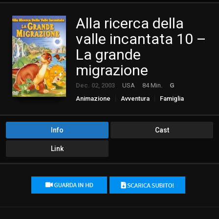
Alla ricerca della
valle incantata 10 –
La grande
migrazione
Dec. 02, 2003
USA
84 Min.
G
Animazione
Avventura
Famiglia
Info
Cast
Link