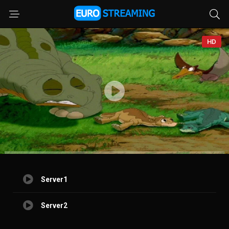
HD
Server1
Server2