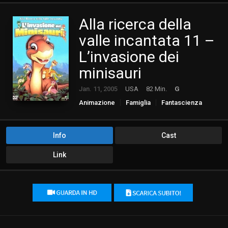
Alla ricerca della
valle incantata 11 –
L’invasione dei
minisauri
Jan. 11, 2005
USA
82 Min.
G
Animazione
Famiglia
Fantascienza
Fantasy
Info
Cast
Link