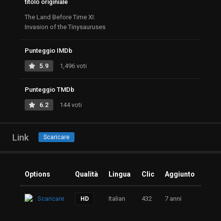
titolo originiale
The Land Before Time XI:
Invasion of the Tinysauruses
Punteggio IMDb
5.9
1,496 voti
Punteggio TMDb
6.2
144 voti
Link
Scaricare
Options
Qualità
Lingua
Clic
Aggiunto
Scaricare
Italian
432
7 anni
HD