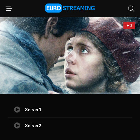
HD
Server1
Server2