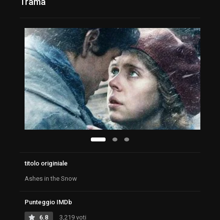
Trama
titolo originiale
Ashes in the Snow
Punteggio IMDb
6.8
3,219 voti