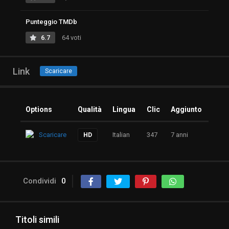
Punteggio TMDb
6.7
64 voti
Link
Scaricare
Options
Qualità
Lingua
Clic
Aggiunto
Scaricare
Italian
347
7 anni
HD
Condividi
0
Titoli simili