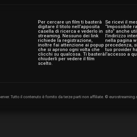
Per cercare un film ti basterà
Se ricevi il m
digitare il titolo nell’apposita
“Impossibile r
casella di ricerca e vederlo in
sito” anche ut
streaming. Nessuno dei link
l’indirizzo int
richiede la registrazione,
nella pagina w
inoltre fai attenzione ai popup
precedenza, si
che si aprono ogni volta che
tuo provider h
clicchi su qualcosa. Ti basterà
l’accesso a qu
chiuderli per vedere il film
scelto.
rver. Tutto il contenuto è fornito da terze parti non affiliate. © eurostreami