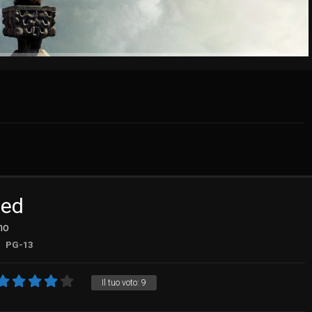
eed
no
PG-13
Il tuo voto:
9