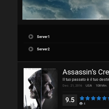
Server1
Server2
Assassin’s Cr
Il tuo passato è il tuo desti
Dec. 21, 2016
USA
108 Min.
9.5
4