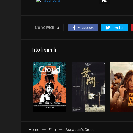
Scaricare
HD
Condividi
3
Facebook
Twitter
Titoli simili
Home
Film
Assassin’s Creed