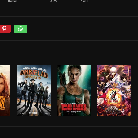
Italian
398
7 anni