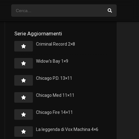
Serie Aggiornamenti
Criminal Record 2×8
Widow’s Bay 1×9
Chicago P.D. 13×11
Chicago Med 11×11
Chicago Fire 14×11
La leggenda di Vox Machina 4×6