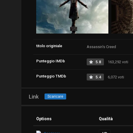
titolo originiale
Assassin's Creed
Punteggio IMDb
5.8
163,292 voti
Punteggio TMDb
5.4
6,072 voti
Link
Scaricare
Options
Qualità