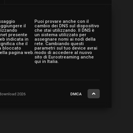
essaggio
Puoi provare anche con il
aggiungere il
cambio dei DNS sul dispositivo
ilizzando
che stai utilizzando. Il DNS è
ernet presente
un sistema utilizzato per
eb indicata in
assegnare nomi ai nodi della
gnifica che il
rete. Cambiando questi
a bloccato
parametri sul tuo device avrai
ella pagina web.
modo di accedere al nuovo
sito di Eurostreaming anche
qui in Italia.
ng.download 2026
DMCA