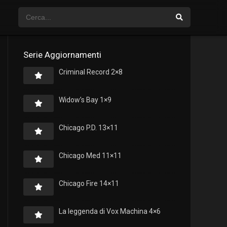
Serie Aggiornamenti
Criminal Record 2×8
Widow’s Bay 1×9
Chicago P.D. 13×11
Chicago Med 11×11
Chicago Fire 14×11
La leggenda di Vox Machina 4×6