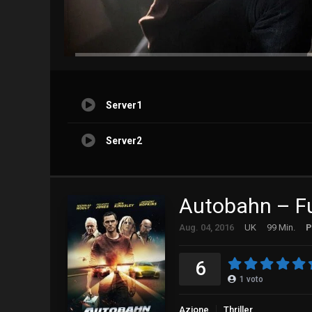
Server1
Server2
Autobahn – Fu
Aug. 04, 2016
UK
99 Min.
P
6
1
voto
Azione
Thriller