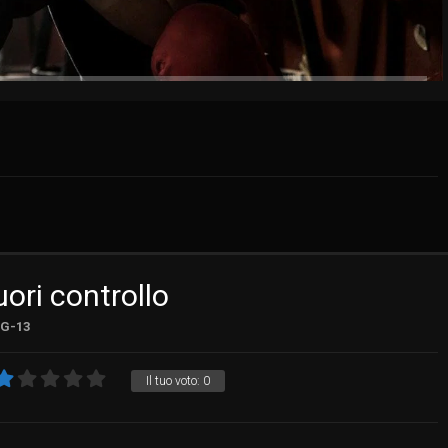
ori controllo
G-13
Il tuo voto:
0