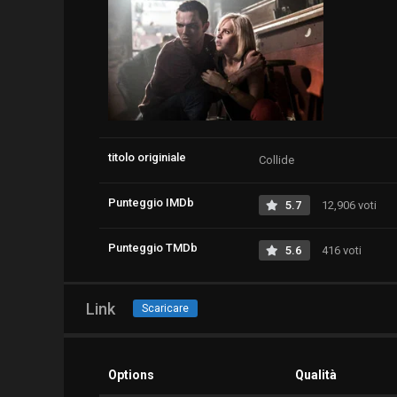
titolo originiale
Collide
Punteggio IMDb
5.7
12,906 voti
Punteggio TMDb
5.6
416 voti
Link
Scaricare
Options
Qualità