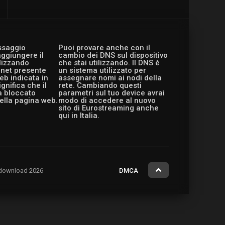
essaggio
Puoi provare anche con il
aggiungere il
cambio dei DNS sul dispositivo
ilizzando
che stai utilizzando. Il DNS è
ernet presente
un sistema utilizzato per
eb indicata in
assegnare nomi ai nodi della
gnifica che il
rete. Cambiando questi
a bloccato
parametri sul tuo device avrai
ella pagina web.
modo di accedere al nuovo
sito di Eurostreaming anche
qui in Italia.
ng.download 2026
DMCA