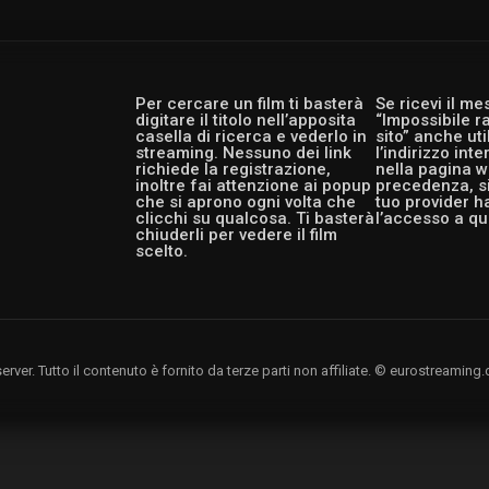
Per cercare un film ti basterà
Se ricevi il m
digitare il titolo nell’apposita
“Impossibile r
casella di ricerca e vederlo in
sito” anche ut
streaming. Nessuno dei link
l’indirizzo int
richiede la registrazione,
nella pagina w
inoltre fai attenzione ai popup
precedenza, si
che si aprono ogni volta che
tuo provider h
clicchi su qualcosa. Ti basterà
l’accesso a qu
chiuderli per vedere il film
scelto.
rver. Tutto il contenuto è fornito da terze parti non affiliate. © eurostreami