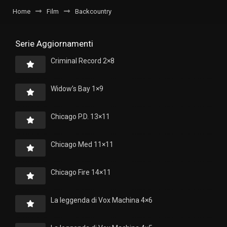
Home
Film
Backcountry
Serie Aggiornamenti
Criminal Record 2×8
Widow’s Bay 1×9
Chicago P.D. 13×11
Chicago Med 11×11
Chicago Fire 14×11
La leggenda di Vox Machina 4×6