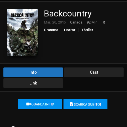
Backcountry
Mar. 20, 2015
Canada
92 Min.
R
Dramma
Horror
Thriller
Info
Cast
Link