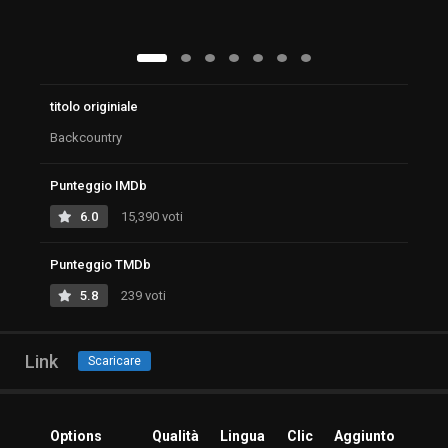
titolo originiale
Backcountry
Punteggio IMDb
6.0
15,390 voti
Punteggio TMDb
5.8
239 voti
Link
Scaricare
Options
Qualità
Lingua
Clic
Aggiunto