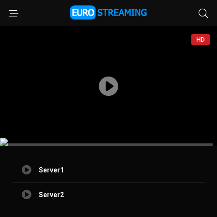
HD
Server1
Server2