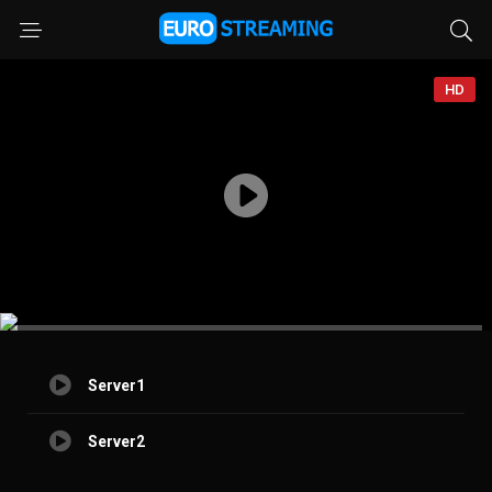
HD
Server1
Server2