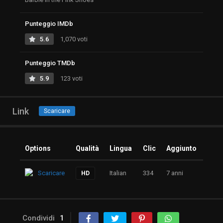
Punteggio IMDb
5.6
1,070 voti
Punteggio TMDb
5.9
123 voti
Link
Scaricare
Options
Qualità
Lingua
Clic
Aggiunto
Scaricare
Italian
334
7 anni
HD
Condividi
1