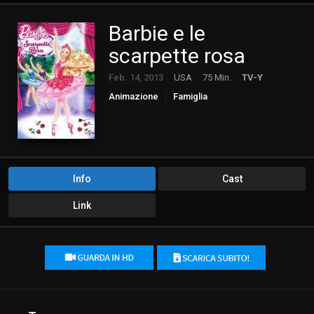
Barbie e le
scarpette rosa
Feb. 14, 2013
USA
75 Min.
TV-Y
Animazione
Famiglia
Info
Cast
Link