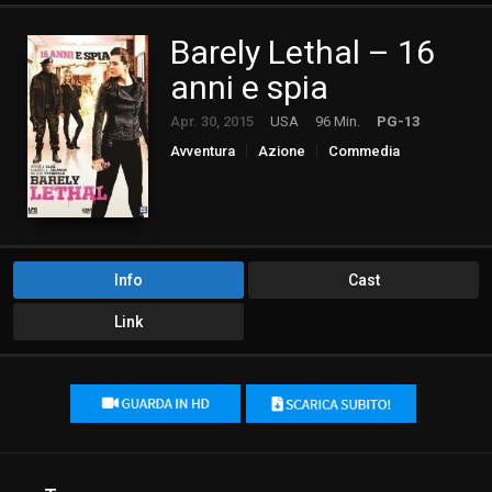
Barely Lethal – 16
anni e spia
Apr. 30, 2015
USA
96 Min.
PG-13
Avventura
Azione
Commedia
Info
Cast
Link