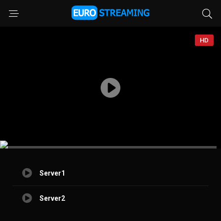
HD
Server1
Server2