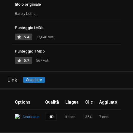
titolo originiale
Barely Lethal
Punteggio IMDb
5.4
17,048 voti
Punteggio TMDb
5.7
567 voti
Link
Scaricare
Options
Qualità
Lingua
Clic
Aggiunto
Scaricare
Italian
354
7 anni
HD