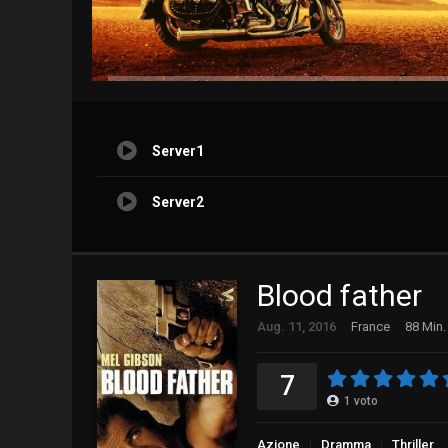
Server1
Server2
Blood father
Aug. 11, 2016
France
88 Min.
7
1
voto
Azione
Dramma
Thriller