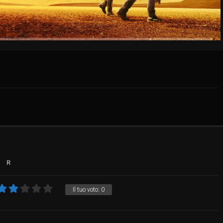
R
Il tuo voto:
0