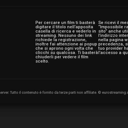
Per cercare un film ti basterà
Se ricevi il m
digitare il titolo nell’apposita
“Impossibile r
casella di ricerca e vederlo in
sito” anche ut
streaming. Nessuno dei link
l’indirizzo int
richiede la registrazione,
nella pagina w
inoltre fai attenzione ai popup
precedenza, si
che si aprono ogni volta che
tuo provider h
clicchi su qualcosa. Ti basterà
l’accesso a qu
chiuderli per vedere il film
scelto.
rver. Tutto il contenuto è fornito da terze parti non affiliate. © eurostreami