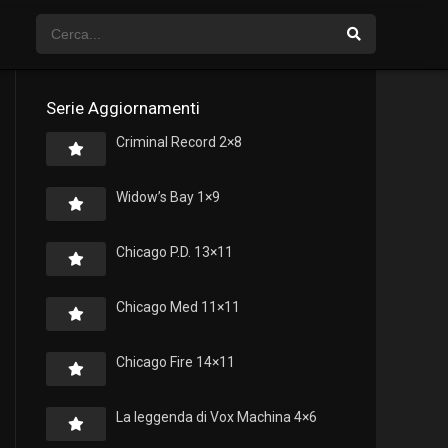
Serie Aggiornamenti
Criminal Record 2×8
Widow’s Bay 1×9
Chicago P.D. 13×11
Chicago Med 11×11
Chicago Fire 14×11
La leggenda di Vox Machina 4×6