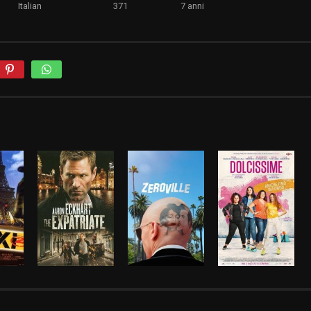
Italian
371
7 anni