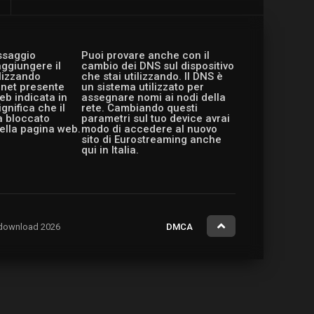
essaggio
Puoi provare anche con il
aggiungere il
cambio dei DNS sul dispositivo
ilizzando
che stai utilizzando. Il DNS è
ernet presente
un sistema utilizzato per
eb indicata in
assegnare nomi ai nodi della
gnifica che il
rete. Cambiando questi
a bloccato
parametri sul tuo device avrai
ella pagina web.
modo di accedere al nuovo
sito di Eurostreaming anche
qui in Italia.
ng.download 2026
DMCA