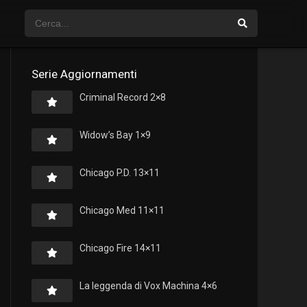
Serie Aggiornamenti
Criminal Record 2×8
Widow’s Bay 1×9
Chicago P.D. 13×11
Chicago Med 11×11
Chicago Fire 14×11
La leggenda di Vox Machina 4×6