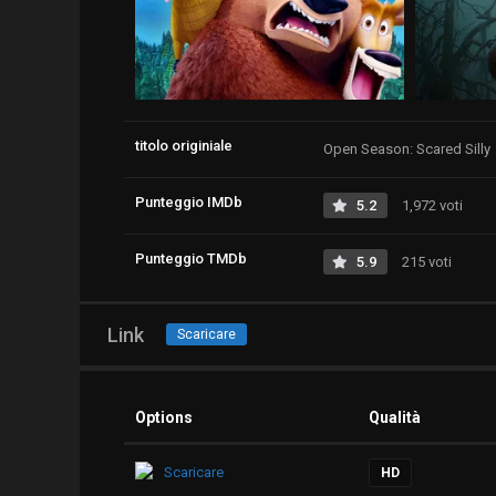
titolo originiale
Open Season: Scared Silly
Punteggio IMDb
5.2
1,972 voti
Punteggio TMDb
5.9
215 voti
Link
Scaricare
Options
Qualità
Scaricare
HD