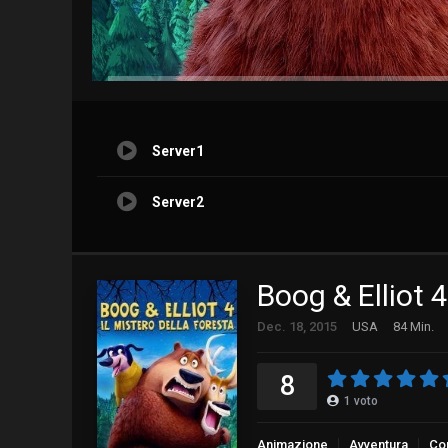
Server1
Server2
Boog & Elliot 4
Dec. 18, 2015
USA
84 Min.
8
1
voto
Animazione
Avventura
Co