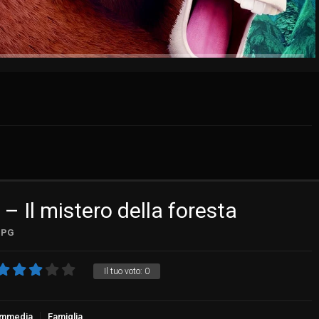
 – Il mistero della foresta
PG
Il tuo voto:
0
mmedia
Famiglia