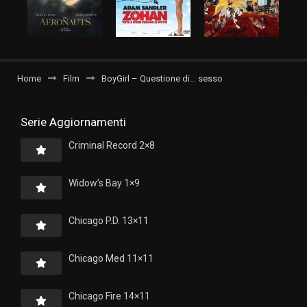
Home
Film
BoyGirl – Questione di… sesso
Serie Aggiornamenti
Criminal Record 2×8
Widow’s Bay 1×9
Chicago P.D. 13×11
Chicago Med 11×11
Chicago Fire 14×11