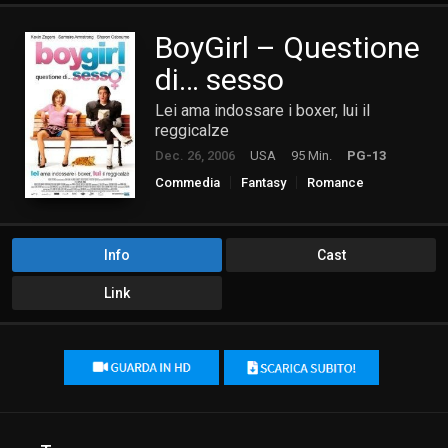
BoyGirl – Questione
di… sesso
Lei ama indossare i boxer, lui il
reggicalze
Dec. 26, 2006
USA
95 Min.
PG-13
Commedia
Fantasy
Romance
Info
Cast
Link