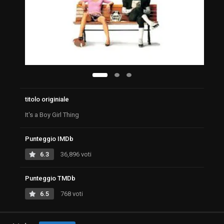
titolo originiale
It's a Boy Girl Thing
Punteggio IMDb
6.3
36,896 voti
Punteggio TMDb
6.5
768 voti