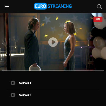
HD
Server1
Server2