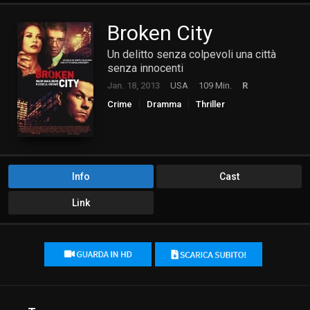
Broken City
Un delitto senza colpevoli una città
senza innocenti
Jan. 18, 2013
USA
109 Min.
R
Crime
Dramma
Thriller
Info
Cast
Link