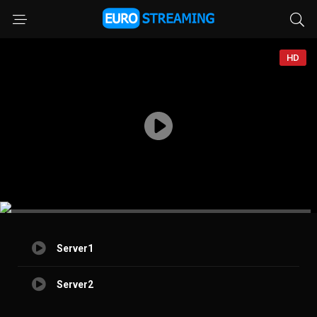
HD
Server1
Server2