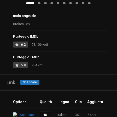
titolo originiale
Broken City
Punteggio IMDb
6.2
71,106 voti
Punteggio TMDb
5.9
784 voti
Link
Scaricare
Options
Qualità
Lingua
Clic
Aggiunto
Scaricare
Italian
362
7 anni
HD