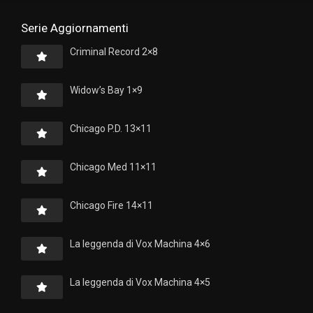
Serie Aggiornamenti
Criminal Record 2×8
Widow’s Bay 1×9
Chicago P.D. 13×11
Chicago Med 11×11
Chicago Fire 14×11
La leggenda di Vox Machina 4×6
La leggenda di Vox Machina 4×5