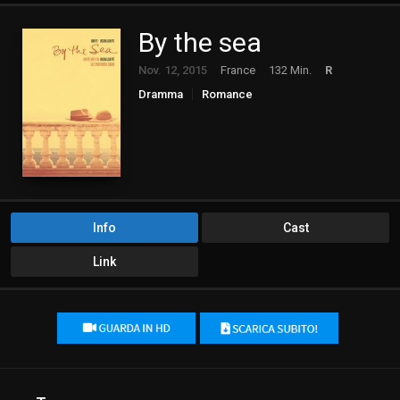
By the sea
Nov. 12, 2015
France
132 Min.
R
Dramma
Romance
Info
Cast
Link