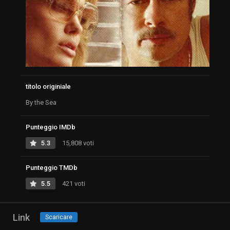
titolo originiale
By the Sea
Punteggio IMDb
5.3
15,808 voti
Punteggio TMDb
5.5
421 voti
Link
Scaricare