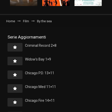
Home
Film
By the sea
Serie Aggiornamenti
Criminal Record 2×8
Widow’s Bay 1×9
Chicago P.D. 13×11
Chicago Med 11×11
Chicago Fire 14×11