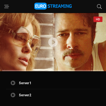
HD
Server1
Server2