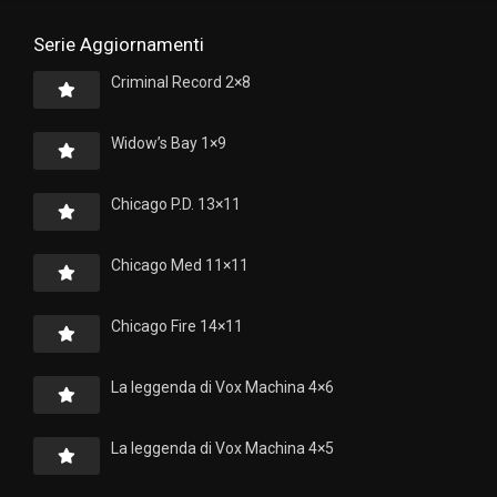
Serie Aggiornamenti
Criminal Record 2×8
Widow’s Bay 1×9
Chicago P.D. 13×11
Chicago Med 11×11
Chicago Fire 14×11
La leggenda di Vox Machina 4×6
La leggenda di Vox Machina 4×5