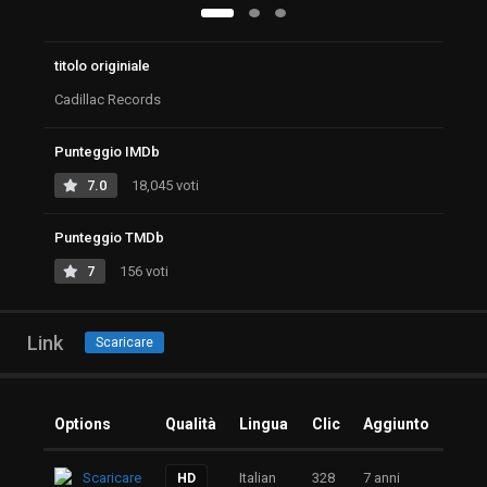
titolo originiale
Cadillac Records
Punteggio IMDb
7.0
18,045 voti
Punteggio TMDb
7
156 voti
Link
Scaricare
Options
Qualità
Lingua
Clic
Aggiunto
Scaricare
Italian
328
7 anni
HD