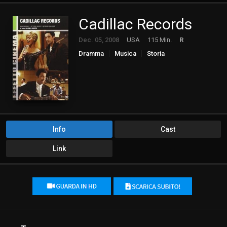
Cadillac Records
Dec. 05, 2008
USA
115 Min.
R
Dramma
Musica
Storia
Info
Cast
Link