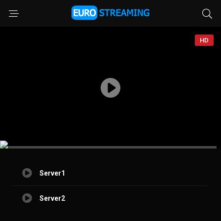
HD
Server1
Server2